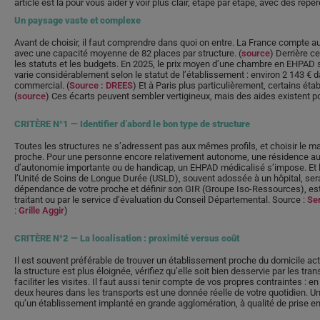
article est là pour vous aider y voir plus clair, étape par étape, avec des repè
Un paysage vaste et complexe
Avant de choisir, il faut comprendre dans quoi on entre. La France compte a
avec une capacité moyenne de 82 places par structure. (
source
) Derrière c
les statuts et les budgets. En 2025, le prix moyen d’une chambre en EHPAD
varie considérablement selon le statut de l’établissement : environ 2 143 € da
commercial. (
Source : DREES
) Et à Paris plus particulièrement, certains ét
(
source
) Ces écarts peuvent sembler vertigineux, mais des aides existent po
CRITÈRE N°1 — Identifier d’abord le bon type de structure
Toutes les structures ne s’adressent pas aux mêmes profils, et choisir le m
proche. Pour une personne encore relativement autonome, une résidence aut
d’autonomie importante ou de handicap, un EHPAD médicalisé s’impose. Et l
l’Unité de Soins de Longue Durée (USLD), souvent adossée à un hôpital, sera
dépendance de votre proche et définir son GIR (Groupe Iso-Ressources), est l’
traitant ou par le service d’évaluation du Conseil Départemental. Source :
Ser
:
Grille Aggir
)
CRITÈRE N°2 — La localisation : proximité versus coût
Il est souvent préférable de trouver un établissement proche du domicile act
la structure est plus éloignée, vérifiez qu’elle soit bien desservie par les 
faciliter les visites. Il faut aussi tenir compte de vos propres contraintes : e
deux heures dans les transports est une donnée réelle de votre quotidien. 
qu’un établissement implanté en grande agglomération, à qualité de prise e