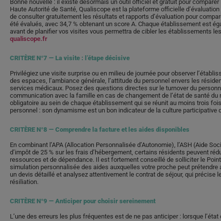
Bonne nouvelle : il existe désormais un outil officiel et gratuit pour compar
Haute Autorité de Santé, Qualiscope est la plateforme officielle d’évaluat
de consulter gratuitement les résultats et rapports d’évaluation pour compare
été évalués, avec 34,7 % obtenant un score A. Chaque établissement est éga
avant de planifier vos visites vous permettra de cibler les établissements le
qualiscope.fr
CRITÈRE N°7 — La visite : l’étape décisive
Privilégiez une visite surprise ou en milieu de journée pour observer l’établi
des espaces, l’ambiance générale, l’attitude du personnel envers les réside
services médicaux. Posez des questions directes sur le turnover du personnel
communication avec la famille en cas de changement de l’état de santé du ré
obligatoire au sein de chaque établissement qui se réunit au moins trois foi
personnel : son dynamisme est un bon indicateur de la culture participative d
CRITÈRE N°8 — Comprendre la facture et les aides disponibles
En combinant l’APA (Allocation Personnalisée d’Autonomie), l’ASH (Aide Soci
d’impôt de 25 % sur les frais d’hébergement, certains résidents peuvent rédui
ressources et de dépendance. Il est fortement conseillé de solliciter le Poi
simulation personnalisée des aides auxquelles votre proche peut prétendre
un devis détaillé et analysez attentivement le contrat de séjour, qui précise 
résiliation.
CRITÈRE N°9 — Anticiper pour choisir sereinement
L’une des erreurs les plus fréquentes est de ne pas anticiper : lorsque l’ét