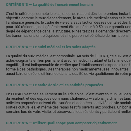
CRITÈRE N°3 — La qualité de l’encadrement humain
C’est le critère qui compte le plus, et qui se ressent dès les premiers insta
objectifs comme le taux d’encadrement, le niveau de médicalisation et le 
l’ambiance générale, le cadre de vie et la satisfaction des résidents et des
pour 100 résidents, doit généralement être supérieur à 0,50 pour garantir une
degré de dépendance dans la structure. N’hésitez pas à demander directemen
les transmissions entre équipes, et si le personnel bénéficie de formations r
CRITÈRE N°4 — Le suivi médical et les soins adaptés
La qualité du suivi médical est primordiale. Au sein de l’EHPAD, ce suivi es
aides-soignants en lien permanent avec le médecin traitant et la famille du r
cognitifs, il est indispensable de vérifier que l’établissement dispose d’u
formé à ces pathologies. Des thérapies non médicamenteuses innovantes —
aussi faire une réelle différence dans la qualité de vie quotidienne de votre p
CRITÈRE N°5 — Le cadre de vie et les activités proposées
Un EHPAD n’est pas seulement un lieu de soins : c’est avant tout un lieu de 
du résident, et des espaces communs chaleureux — salons, jardins, restaur
activités proposées doivent être variées et adaptées : activités de vie soci
sorties culturelles, et même des repas festifs ouverts aux proches. Un bon 
semaine lors de votre visite, et observez si des résidents y participent réell
CRITÈRE N°6 — Utiliser Qualiscope pour comparer objectivement