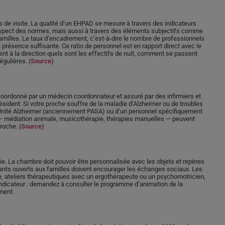
nts de visite. La qualité d’un EHPAD se mesure à travers des indicateurs
respect des normes, mais aussi à travers des éléments subjectifs comme
 familles. Le taux d’encadrement, c’est-à-dire le nombre de professionnels
 présence suffisante. Ce ratio de personnel est en rapport direct avec le
t à la direction quels sont les effectifs de nuit, comment se passent
égulières. (
Source
)
t coordonné par un médecin coordonnateur et assuré par des infirmiers et
ésident. Si votre proche souffre de la maladie d’Alzheimer ou de troubles
ne Unité Alzheimer (anciennement PASA) ou d’un personnel spécifiquement
 médiation animale, musicothérapie, thérapies manuelles — peuvent
roche. (
Source
)
vie. La chambre doit pouvoir être personnalisée avec les objets et repères
ants ouverts aux familles doivent encourager les échanges sociaux. Les
ale, ateliers thérapeutiques avec un ergothérapeute ou un psychomotricien,
indicateur : demandez à consulter le programme d’animation de la
ement.