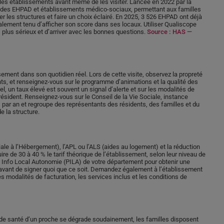
er les établissements avant même de les visiter. Lancée en 2022 par la
ion des EHPAD et établissements médico-sociaux, permettant aux familles
r les structures et faire un choix éclairé. En 2025, 3 526 EHPAD ont déjà
lement tenu d’afficher son score dans ses locaux. Utiliser Qualiscope
s plus sérieux et d’arriver avec les bonnes questions.
Source : HAS —
ssement dans son quotidien réel. Lors de cette visite, observez la propreté
nts, et renseignez-vous sur le programme d’animations et la qualité des
, un taux élevé est souvent un signal d’alerte et sur les modalités de
sident. Renseignez-vous sur le Conseil de la Vie Sociale, instance
s par an et regroupe des représentants des résidents, des familles et du
e la structure.
ale à l’Hébergement), l’APL ou l’ALS (aides au logement) et la réduction
re de 30 à 40 % le tarif théorique de l’établissement, selon leur niveau de
nt Info Local Autonomie (PILA) de votre département pour obtenir une
 avant de signer quoi que ce soit. Demandez également à l’établissement
les modalités de facturation, les services inclus et les conditions de
at de santé d’un proche se dégrade soudainement, les familles disposent