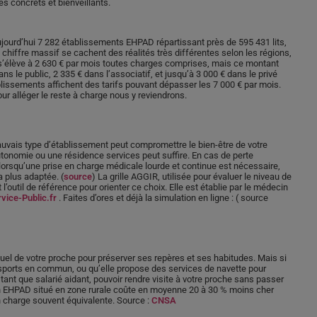
res concrets et bienveillants.
ujourd’hui 7 282 établissements EHPAD répartissant près de 595 431 lits,
e chiffre massif se cachent des réalités très différentes selon les régions,
 s’élève à 2 630 € par mois toutes charges comprises, mais ce montant
ns le public, 2 335 € dans l’associatif, et jusqu’à 3 000 € dans le privé
ablissements affichent des tarifs pouvant dépasser les 7 000 € par mois.
ur alléger le reste à charge nous y reviendrons.
auvais type d’établissement peut compromettre le bien-être de votre
onomie ou une résidence services peut suffire. En cas de perte
orsqu’une prise en charge médicale lourde et continue est nécessaire,
 plus adaptée. (
source
) La grille AGGIR, utilisée pour évaluer le niveau de
outil de référence pour orienter ce choix. Elle est établie par le médecin
vice-Public.fr
. Faites d’ores et déjà la simulation en ligne : ( source
uel de votre proche pour préserver ses repères et ses habitudes. Mais si
transports en commun, ou qu’elle propose des services de navette pour
n tant que salarié aidant, pouvoir rendre visite à votre proche sans passer
Un EHPAD situé en zone rurale coûte en moyenne 20 à 30 % moins cher
n charge souvent équivalente. Source :
CNSA