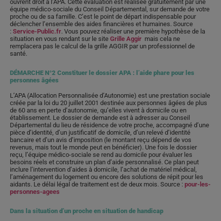
ouvrent droit à l’APA. Cette évaluation est réalisée gratuitement par une
équipe médico-sociale du Conseil Départemental, sur demande de votre
proche ou de sa famille. C’est le point de départ indispensable pour
déclencher l’ensemble des aides financières et humaines. Source
:
Service-Public.fr
. Vous pouvez réaliser une première hypothèse de la
situation en vous rendant sur le site
Grille Aggir
mais cela ne
remplacera pas le calcul de la grille AGGIR par un professionnel de
santé.
DÉMARCHE N°2 Constituer le dossier APA : l’aide phare pour les
personnes âgées
L’APA (Allocation Personnalisée d’Autonomie) est une prestation sociale
créée par la loi du 20 juillet 2001 destinée aux personnes âgées de plus
de 60 ans en perte d’autonomie, qu’elles vivent à domicile ou en
établissement. Le dossier de demande est à adresser au Conseil
Départemental du lieu de résidence de votre proche, accompagné d’une
pièce d’identité, d’un justificatif de domicile, d’un relevé d’identité
bancaire et d’un avis d’imposition (le montant reçu dépend de vos
revenus, mais tout le monde peut en bénéficier). Une fois le dossier
reçu, l’équipe médico-sociale se rend au domicile pour évaluer les
besoins réels et construire un plan d’aide personnalisé. Ce plan peut
inclure l’intervention d’aides à domicile, l’achat de matériel médical,
l’aménagement du logement ou encore des solutions de répit pour les
aidants. Le délai légal de traitement est de deux mois. Source :
pour-les-
personnes-agees
Dans la situation d’un proche en situation de handicap