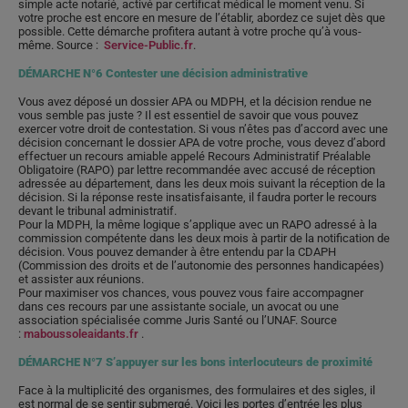
simple acte notarié, activé par certificat médical le moment venu. Si
votre proche est encore en mesure de l’établir, abordez ce sujet dès que
possible. Cette démarche profitera autant à votre proche qu’à vous-
même. Source :
Service-Public.fr
.
DÉMARCHE N°6 Contester une décision administrative
Vous avez déposé un dossier APA ou MDPH, et la décision rendue ne
vous semble pas juste ? Il est essentiel de savoir que vous pouvez
exercer votre droit de contestation. Si vous n’êtes pas d’accord avec une
décision concernant le dossier APA de votre proche, vous devez d’abord
effectuer un recours amiable appelé Recours Administratif Préalable
Obligatoire (RAPO) par lettre recommandée avec accusé de réception
adressée au département, dans les deux mois suivant la réception de la
décision. Si la réponse reste insatisfaisante, il faudra porter le recours
devant le tribunal administratif.
Pour la MDPH, la même logique s’applique avec un RAPO adressé à la
commission compétente dans les deux mois à partir de la notification de
décision. Vous pouvez demander à être entendu par la CDAPH
(Commission des droits et de l’autonomie des personnes handicapées)
et assister aux réunions.
Pour maximiser vos chances, vous pouvez vous faire accompagner
dans ces recours par une assistante sociale, un avocat ou une
association spécialisée comme Juris Santé ou l’UNAF. Source
:
maboussoleaidants.fr
.
DÉMARCHE N°7 S’appuyer sur les bons interlocuteurs de proximité
Face à la multiplicité des organismes, des formulaires et des sigles, il
est normal de se sentir submergé. Voici les portes d’entrée les plus