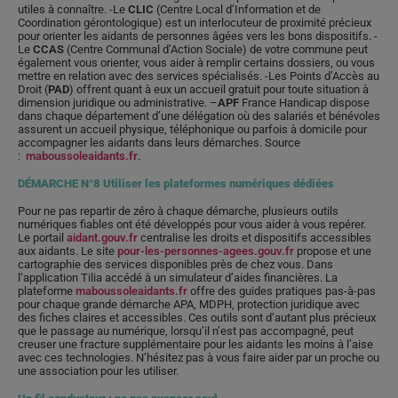
utiles à connaître. -Le
CLIC
(Centre Local d’Information et de
Coordination gérontologique) est un interlocuteur de proximité précieux
pour orienter les aidants de personnes âgées vers les bons dispositifs. -
Le
CCAS
(Centre Communal d’Action Sociale) de votre commune peut
également vous orienter, vous aider à remplir certains dossiers, ou vous
mettre en relation avec des services spécialisés. -Les Points d’Accès au
Droit (
PAD
) offrent quant à eux un accueil gratuit pour toute situation à
dimension juridique ou administrative. –
APF
France Handicap dispose
dans chaque département d’une délégation où des salariés et bénévoles
assurent un accueil physique, téléphonique ou parfois à domicile pour
accompagner les aidants dans leurs démarches. Source
:
maboussoleaidants.fr
.
DÉMARCHE N°8 Utiliser les plateformes numériques dédiées
Pour ne pas repartir de zéro à chaque démarche, plusieurs outils
numériques fiables ont été développés pour vous aider à vous repérer.
Le portail
aidant.gouv.fr
centralise les droits et dispositifs accessibles
aux aidants. Le site
pour-les-personnes-agees.gouv.fr
propose et une
cartographie des services disponibles près de chez vous. Dans
l’application Tilia accédé à un simulateur d’aides financières. La
plateforme
maboussoleaidants.fr
offre des guides pratiques pas-à-pas
pour chaque grande démarche APA, MDPH, protection juridique avec
des fiches claires et accessibles. Ces outils sont d’autant plus précieux
que le passage au numérique, lorsqu’il n’est pas accompagné, peut
creuser une fracture supplémentaire pour les aidants les moins à l’aise
avec ces technologies. N’hésitez pas à vous faire aider par un proche ou
une association pour les utiliser.