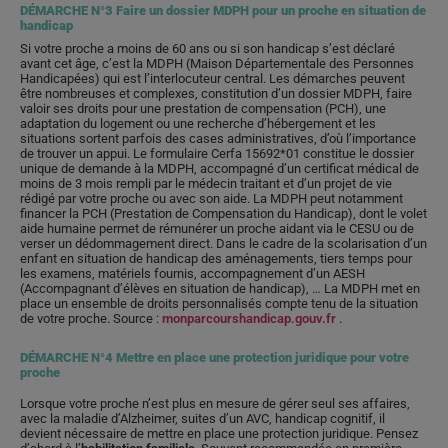
DÉMARCHE N°3 Faire un dossier MDPH pour un proche en situation de
handicap
Si votre proche a moins de 60 ans ou si son handicap s’est déclaré
avant cet âge, c’est la MDPH (Maison Départementale des Personnes
Handicapées) qui est l’interlocuteur central. Les démarches peuvent
être nombreuses et complexes, constitution d’un dossier MDPH, faire
valoir ses droits pour une prestation de compensation (PCH), une
adaptation du logement ou une recherche d’hébergement et les
situations sortent parfois des cases administratives, d’où l’importance
de trouver un appui. Le formulaire Cerfa 15692*01 constitue le dossier
unique de demande à la MDPH, accompagné d’un certificat médical de
moins de 3 mois rempli par le médecin traitant et d’un projet de vie
rédigé par votre proche ou avec son aide. La MDPH peut notamment
financer la PCH (Prestation de Compensation du Handicap), dont le volet
aide humaine permet de rémunérer un proche aidant via le CESU ou de
verser un dédommagement direct. Dans le cadre de la scolarisation d’un
enfant en situation de handicap des aménagements, tiers temps pour
les examens, matériels fournis, accompagnement d’un AESH
(Accompagnant d’élèves en situation de handicap), … La MDPH met en
place un ensemble de droits personnalisés compte tenu de la situation
de votre proche. Source :
monparcourshandicap.gouv.fr
.
DÉMARCHE N°4 Mettre en place une protection juridique pour votre
proche
Lorsque votre proche n’est plus en mesure de gérer seul ses affaires,
avec la maladie d’Alzheimer, suites d’un AVC, handicap cognitif, il
devient nécessaire de mettre en place une protection juridique. Pensez