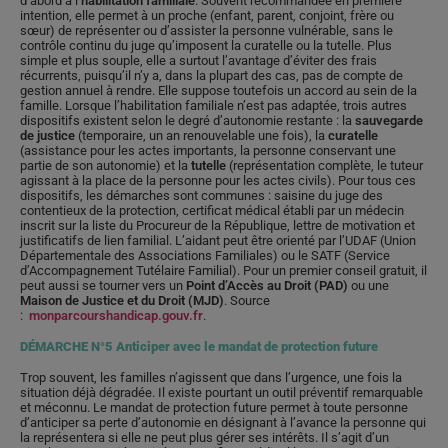
d’abord à l’
habilitation familiale
. Souvent recommandée en première
intention, elle permet à un proche (enfant, parent, conjoint, frère ou
sœur) de représenter ou d’assister la personne vulnérable, sans le
contrôle continu du juge qu’imposent la curatelle ou la tutelle. Plus
simple et plus souple, elle a surtout l’avantage d’éviter des frais
récurrents, puisqu’il n’y a, dans la plupart des cas, pas de compte de
gestion annuel à rendre. Elle suppose toutefois un accord au sein de la
famille. Lorsque l’habilitation familiale n’est pas adaptée, trois autres
dispositifs existent selon le degré d’autonomie restante : la
sauvegarde
de justice
(temporaire, un an renouvelable une fois), la
curatelle
(assistance pour les actes importants, la personne conservant une
partie de son autonomie) et la
tutelle
(représentation complète, le tuteur
agissant à la place de la personne pour les actes civils). Pour tous ces
dispositifs, les démarches sont communes : saisine du juge des
contentieux de la protection, certificat médical établi par un médecin
inscrit sur la liste du Procureur de la République, lettre de motivation et
justificatifs de lien familial. L’aidant peut être orienté par l’UDAF (Union
Départementale des Associations Familiales) ou le SATF (Service
d’Accompagnement Tutélaire Familial). Pour un premier conseil gratuit, il
peut aussi se tourner vers un
Point d’Accès au Droit (PAD)
ou une
Maison de Justice et du Droit (MJD)
. Source
:
monparcourshandicap.gouv.fr
.
DÉMARCHE N°5 Anticiper avec le mandat de protection future
Trop souvent, les familles n’agissent que dans l’urgence, une fois la
situation déjà dégradée. Il existe pourtant un outil préventif remarquable
et méconnu. Le mandat de protection future permet à toute personne
d’anticiper sa perte d’autonomie en désignant à l’avance la personne qui
la représentera si elle ne peut plus gérer ses intérêts. Il s’agit d’un