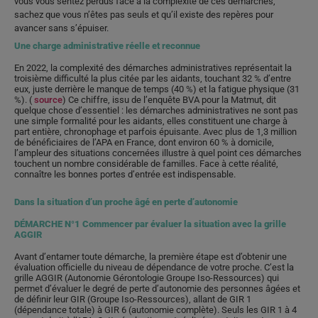
vous vous sentez perdus face à la complexité de ces démarches,
sachez que vous n’êtes pas seuls et qu’il existe des repères pour
avancer sans s’épuiser.
Une charge administrative réelle et reconnue
En 2022, la complexité des démarches administratives représentait la
troisième difficulté la plus citée par les aidants, touchant 32 % d’entre
eux, juste derrière le manque de temps (40 %) et la fatigue physique (31
%). (
source
) Ce chiffre, issu de l’enquête BVA pour la Matmut, dit
quelque chose d’essentiel : les démarches administratives ne sont pas
une simple formalité pour les aidants, elles constituent une charge à
part entière, chronophage et parfois épuisante. Avec plus de 1,3 million
de bénéficiaires de l’APA en France, dont environ 60 % à domicile,
l’ampleur des situations concernées illustre à quel point ces démarches
touchent un nombre considérable de familles. Face à cette réalité,
connaître les bonnes portes d’entrée est indispensable.
Dans la situation d’un proche âgé en perte d’autonomie
DÉMARCHE N°1 Commencer par évaluer la situation avec la grille
AGGIR
Avant d’entamer toute démarche, la première étape est d’obtenir une
évaluation officielle du niveau de dépendance de votre proche. C’est la
grille AGGIR (Autonomie Gérontologie Groupe Iso-Ressources) qui
permet d’évaluer le degré de perte d’autonomie des personnes âgées et
de définir leur GIR (Groupe Iso-Ressources), allant de GIR 1
(dépendance totale) à GIR 6 (autonomie complète). Seuls les GIR 1 à 4