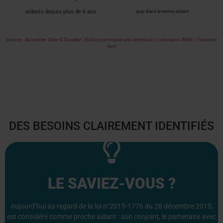
aidants depuis plus de 6 ans
pas dans le terme aidant
Sources : Baromètre “Aider & Travailler“ 2020 en partenariat avec Interfacia / statistiques INSEE / Fondation
April
DES BESOINS CLAIREMENT IDENTIFIÉS
rendez-vous... TOUT CELA C'EST DÉJÀ ÊTRE AIDANT !
accompagner dans ses déplacements quotidiens et à ses
élémentaires de soin personnel (toilette, habillage, repas),
LE SAVIEZ-VOUS ?
ses démarches administratives, réaliser des actes
et assumer ses tâches ménagères, gérer son budget et
compagnie, réaliser les courses, acheter ses médicaments
Aujourd’hui au regard de la loi n°2015-1776 du 28 décembre 2015,
tâches : apporter un soutien affectif et moral par votre
est considéré comme proche aidant : son conjoint, le partenaire avec
Vous réalisez pour un proche une ou plusieurs de ces