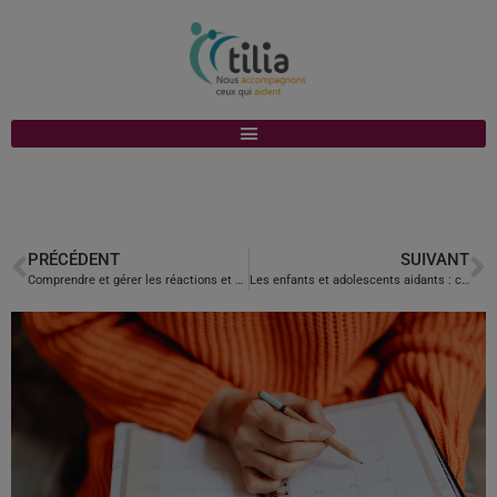
PRÉCÉDENT
SUIVANT
Comprendre et gérer les réactions et comportements difficiles de son proche. Astuces pour faire face à l’agitation, l’agressivité ou l’apathie.
Les enfants et adolescents aidants : comment les accompagner ? Comment trouver un équilibre entre la fratrie et l’enfant aidé ?