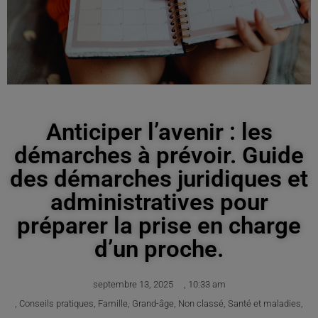
Anticiper l’avenir : les
démarches à prévoir. Guide
des démarches juridiques et
administratives pour
préparer la prise en charge
d’un proche.
septembre 13, 2025
,
10:33 am
,
Conseils pratiques
,
Famille
,
Grand-âge
,
Non classé
,
Santé et maladies
,