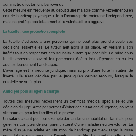
administre directement les revenus.
Cette mesure est fréquente au début d’une maladie comme Alzheimer ou en
cas de handicap psychique. Elle a l’avantage de maintenir l’indépendance,
mais ne protège pas totalement si la vulnérabilité s’aggrave.
La tutelle : une protection complète
La tutelle s’adresse à une personne qui ne peut plus prendre seule ses
décisions essentielles. Le tuteur agit alors à sa place, en veillant à son
intérêt tout en respectant ses souhaits autant que possible. La mise sous
tutelle concerne souvent les personnes âgées très dépendantes ou les
adultes lourdement handicapés.
L’avantage est la sécurité juridique, mais au prix d’une forte limitation de
liberté. Elle n’est décidée par le juge qu’en dernier recours, lorsque la
curatelle ne suffit plus.
Anticiper pour alléger la charge
Toutes ces mesures nécessitent un certificat médical spécialisé et une
décision du juge. Anticiper permet d’éviter des situations d’urgence, souvent
stressantes pour les familles et le proche.
Un salarié aidant peut par exemple demander une habilitation familiale pour
gérer les comptes de son parent atteint d’une maladie neuro-évolutive. La
mère d’un jeune adulte en situation de handicap peut envisager la mise
sous tutelle pour sécuriser l’avenir de son fils. La curatelle, elle, reste