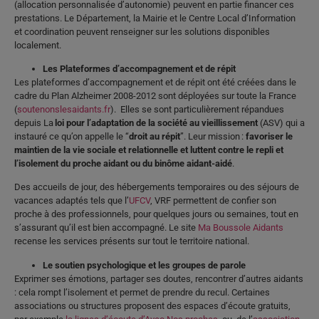
(allocation personnalisée d’autonomie) peuvent en partie financer ces
prestations. Le Département, la Mairie et le Centre Local d’Information
et coordination peuvent renseigner sur les solutions disponibles
localement.
Les Plateformes d’accompagnement et de répit
Les plateformes d’accompagnement et de répit ont été créées dans le
cadre du Plan Alzheimer 2008-2012 sont déployées sur toute la France
(
soutenonslesaidants.fr
). Elles se sont particulièrement répandues
depuis La
loi pour l’adaptation de la société au vieillissement
(ASV) qui a
instauré ce qu’on appelle le “
droit au répit
”. Leur mission :
favoriser le
maintien de la vie sociale et relationnelle et luttent contre le repli et
l’isolement du proche aidant ou du binôme aidant-aidé
.
Des accueils de jour, des hébergements temporaires ou des séjours de
vacances adaptés tels que l’
UFCV
, VRF permettent de confier son
proche à des professionnels, pour quelques jours ou semaines, tout en
s’assurant qu’il est bien accompagné. Le site
Ma Boussole Aidants
recense les services présents sur tout le territoire national.
Le soutien psychologique et les groupes de parole
Exprimer ses émotions, partager ses doutes, rencontrer d’autres aidants
: cela rompt l’isolement et permet de prendre du recul. Certaines
associations ou structures proposent des espaces d’écoute gratuits,