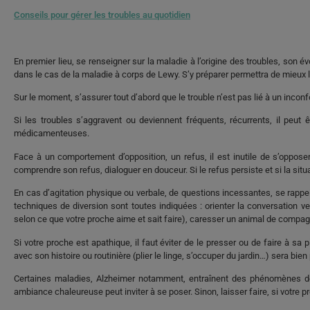
Conseils pour gérer les troubles au quotidien
En premier lieu, se renseigner sur la maladie à l’origine des troubles, son
dans le cas de la maladie à corps de Lewy. S’y préparer permettra de mieux l
Sur le moment, s’assurer tout d’abord que le trouble n’est pas lié à un inconfo
Si les troubles s’aggravent ou deviennent fréquents, récurrents, il peut ê
médicamenteuses.
Face à un comportement d’opposition, un refus, il est inutile de s’opposer
comprendre son refus, dialoguer en douceur. Si le refus persiste et si la situa
En cas d’agitation physique ou verbale, de questions incessantes, se rappele
techniques de diversion sont toutes indiquées : orienter la conversation ver
selon ce que votre proche aime et sait faire), caresser un animal de compa
Si votre proche est apathique, il faut éviter de le presser ou de faire à sa
avec son histoire ou routinière (plier le linge, s’occuper du jardin…) sera bien
Certaines maladies, Alzheimer notamment, entraînent des phénomènes de 
ambiance chaleureuse peut inviter à se poser. Sinon, laisser faire, si votre 