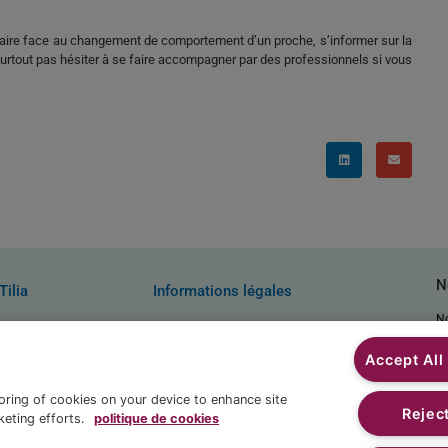
 faire face au changement de comportement d’un proche, s’informer sur la
surtout pas hésiter à se faire accompagner par des professionnels si vous
N
Tilia
Informations légales
N
 nous ?
Mentions légales
CGU
Accept All
sse
Politique des cookies
E
Politique de confidentialité
toring of cookies on your device to enhance site
Reject
keting efforts.
politique de cookies