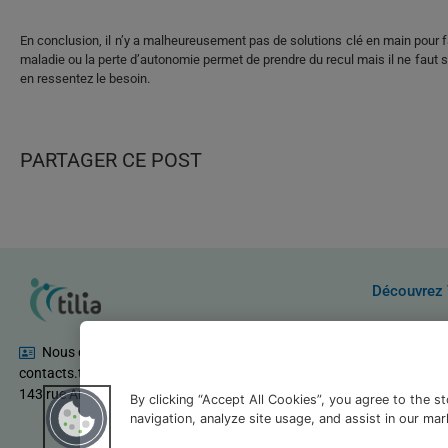
En conclusion, il n’y a malheureusement pas de solutions clé en main pour
maladie ou la perte d’autonomie permet de prendre du recul mais il ne faut 
en ressentez le besoin.
PARTAGER CE POST
Découvrez 
Qui sommes
Blog
Nous contacter
Relation pre
contacts.tilia@bnpparibas.com
FAQ
143 rue Anatole France, 92300 Levallois Perret
By clicking “Accept All Cookies”, you agree to the s
navigation, analyze site usage, and assist in our mar