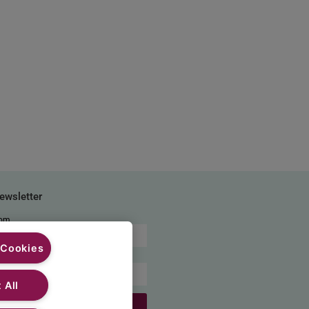
ewsletter
om
 Cookies
-mail
 All
S'ABONNER