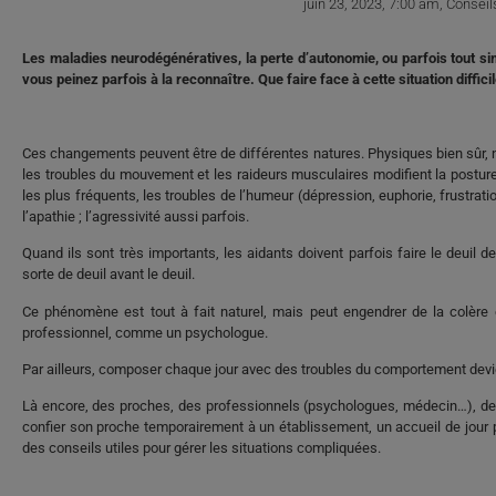
juin 23, 2023
,
7:00 am
,
Conseil
Les maladies neurodégénératives, la perte d’autonomie, ou parfois tout si
vous peinez parfois à la reconnaître. Que faire face à cette situation diffic
Ces changements peuvent être de différentes natures. Physiques bien sûr, 
les troubles du mouvement et les raideurs musculaires modifient la postur
les plus fréquents, les troubles de l’humeur (dépression, euphorie, frustration
l’apathie ; l’agressivité aussi parfois.
Quand ils sont très importants, les aidants doivent parfois faire le deuil d
sorte de deuil avant le deuil.
Ce phénomène est tout à fait naturel, mais peut engendrer de la colère ou
professionnel, comme un psychologue.
Par ailleurs, composer chaque jour avec des troubles du comportement devi
Là encore, des proches, des professionnels (psychologues, médecin…), des
confier son proche temporairement à un établissement, un accueil de jour p
des conseils utiles pour gérer les situations compliquées.