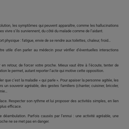
 évolution, les symptômes qui peuvent apparaître, comme les hallucinations
es vivre s’ils surviennent, du côté du malade comme de l’aidant.
rt physique : fatigue, envie de se rendre aux toilettes, chaleur, froid…
tre utile d’en parler au médecin pour vérifier d’éventuelles interactions
 en retour, de forcer votre proche. Mieux vaut être à l’écoute, tenter de
tion le permet, autant reporter l’acte qui motive cette opposition.
r que c’est la maladie « qui parle ». Pour apaiser la personne agitée, les
s un souvenir agréable, des gestes familiers (chanter, cuisiner, bricoler,
gnie…
 place. Respecter son rythme et lui proposer des activités simples, en lien
 plus efficace.
déambulation. Parfois causés par l’ennui : une activité agréable, une
proche ne se met pas en danger.