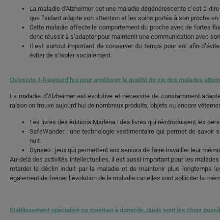
La maladie d’Alzheimer est une maladie dégénérescente c’est-à-dire q
que l’aidant adapte son attention et les soins portés à son proche en 
Cette maladie affecte le comportement du proche avec de fortes flu
donc réussir à s’adapter pour maintenir une communication avec so
Il est surtout important de conserver du temps pour soi afin d’évit
éviter de s’isoler socialement.
Qu’existe-t-il aujourd’hui pour améliorer la qualité de vie des malades attei
La maladie d’Alzheimer est évolutive et nécessite de constamment adapte
raison on trouve aujourd’hui de nombreux produits, objets ou encore vêtemen
Les livres des éditions Marlena : des livres qui réintroduisent les perso
SafeWander : une technologie vestimentaire qui permet de savoir s
nuit.
Dynseo : jeux qui permettent aux seniors de faire travailler leur mémo
Au-delà des activités intellectuelles, il est aussi important pour les malad
retarder le déclin induit par la maladie et de maintenir plus longtemps le
également de freiner l’évolution de la maladie car elles vont solliciter la mém
Etablissement spécialisé ou maintien à domicile, quels sont les choix possi