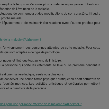
ue plus le temps va s’écouler plus la maladie va progresser. Il faut donc
fonction de l’évolution de la maladie.
ctuations de son humeur et des modifications de son caractère. Il faudra
n proche malade.
er l’épuisement et de maintenir des relations avec d’autres proches pour
nts de la maladie d’Alzheimer ?
r l’environnement des personnes atteintes de cette maladie. Pour cette
ts qui sont adaptés à ce type de pathologie.
nnages et l’intrigue tout au long de l’histoire.
i la personne qui porte les vêtements se lève ou se promène pendant la
ire d’une manière ludique, seuls ou à plusieurs.
es de conserver une bonne forme physique : pratiquer du sport permettra de
s facultés motrices. Les activités artistiques et cérébrales permettront
oire et la créativité de la personne.
bles pour une personne atteinte de la maladie d’Alzheimer ?