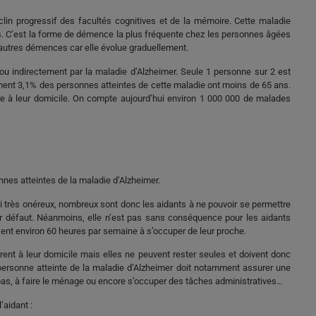
lin progressif des facultés cognitives et de la mémoire. Cette maladie
s. C’est la forme de démence la plus fréquente chez les personnes âgées
 autres démences car elle évolue graduellement.
ou indirectement par la maladie d’Alzheimer. Seule 1 personne sur 2 est
ment 3,1% des personnes atteintes de cette maladie ont moins de 65 ans.
re à leur domicile. On compte aujourd’hui environ 1 000 000 de malades
onnes atteintes de la maladie d’Alzheimer.
 très onéreux, nombreux sont donc les aidants à ne pouvoir se permettre
par défaut. Néanmoins, elle n’est pas sans conséquence pour les aidants
sent environ 60 heures par semaine à s’occuper de leur proche.
nt à leur domicile mais elles ne peuvent rester seules et doivent donc
e personne atteinte de la maladie d’Alzheimer doit notamment assurer une
s repas, à faire le ménage ou encore s’occuper des tâches administratives…
aidant :