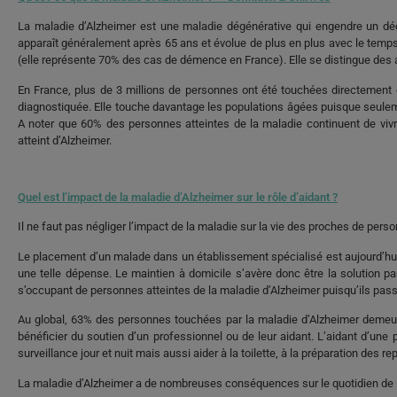
La maladie d’Alzheimer est une maladie dégénérative qui engendre un déc
apparaît généralement après 65 ans et évolue de plus en plus avec le temp
(elle représente 70% des cas de démence en France). Elle se distingue des
En France, plus de 3 millions de personnes ont été touchées directement 
diagnostiquée. Elle touche davantage les populations âgées puisque seule
A noter que 60% des personnes atteintes de la maladie continuent de viv
atteint d’Alzheimer.
Quel est l’impact de la maladie d’Alzheimer sur le rôle d’aidant ?
Il ne faut pas négliger l’impact de la maladie sur la vie des proches de pers
Le placement d’un malade dans un établissement spécialisé est aujourd’hui
une telle dépense. Le maintien à domicile s’avère donc être la solution 
s’occupant de personnes atteintes de la maladie d’Alzheimer puisqu’ils pas
Au global, 63% des personnes touchées par la maladie d’Alzheimer demeure
bénéficier du soutien d’un professionnel ou de leur aidant. L’aidant d’un
surveillance jour et nuit mais aussi aider à la toilette, à la préparation de
La maladie d’Alzheimer a de nombreuses conséquences sur le quotidien de l’