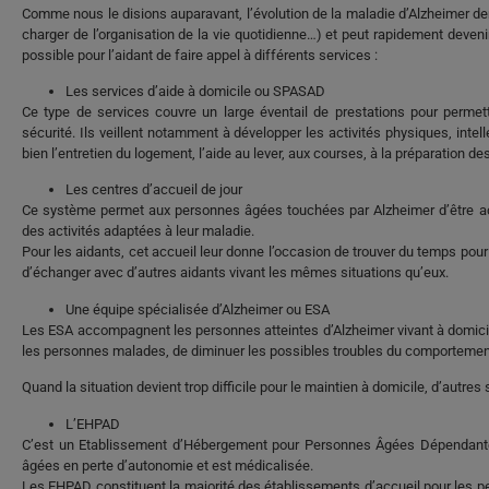
Comme nous le disions auparavant, l’évolution de la maladie d’Alzheimer dem
charger de l’organisation de la vie quotidienne…) et peut rapidement devenir d
possible pour l’aidant de faire appel à différents services :
Les services d’aide à domicile ou SPASAD
Ce type de services couvre un large éventail de prestations pour permet
sécurité. Ils veillent notamment à développer les activités physiques, inte
bien l’entretien du logement, l’aide au lever, aux courses, à la préparation d
Les centres d’accueil de jour
Ce système permet aux personnes âgées touchées par Alzheimer d’être acc
des activités adaptées à leur maladie.
Pour les aidants, cet accueil leur donne l’occasion de trouver du temps pour
d’échanger avec d’autres aidants vivant les mêmes situations qu’eux.
Une équipe spécialisée d’Alzheimer ou ESA
Les ESA accompagnent les personnes atteintes d’Alzheimer vivant à domicile
les personnes malades, de diminuer les possibles troubles du comportement ma
Quand la situation devient trop difficile pour le maintien à domicile, d’autres 
L’EHPAD
C’est un Etablissement d’Hébergement pour Personnes Âgées Dépendantes.
âgées en perte d’autonomie et est médicalisée.
Les EHPAD constituent la majorité des établissements d’accueil pour les 