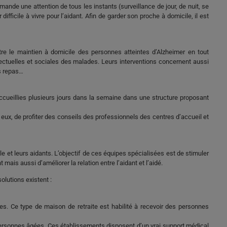
ande une attention de tous les instants (surveillance de jour, de nuit, se
ifficile à vivre pour l’aidant. Afin de garder son proche à domicile, il est
tre le maintien à domicile des personnes atteintes d’Alzheimer en tout
llectuelles et sociales des malades. Leurs interventions concernent aussi
es repas…
ueillies plusieurs jours dans la semaine dans une structure proposant
 eux, de profiter des conseils des professionnels des centres d’accueil et
 et leurs aidants. L’objectif de ces équipes spécialisées est de stimuler
is aussi d’améliorer la relation entre l’aidant et l’aidé.
solutions existent :
 Ce type de maison de retraite est habilité à recevoir des personnes
personnes âgées. Ces établissements disposent d’un vrai support médical