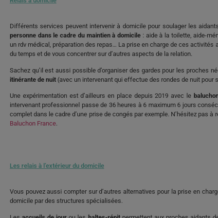
Relais à domicile
Différents services peuvent intervenir à domicile pour soulager les aidan
personne dans le cadre du maintien à domicile
: aide à la toilette, aide
un rdv médical, préparation des repas… La prise en charge de ces activités
du temps et de vous concentrer sur d’autres aspects de la relation.
Sachez qu’il est aussi possible d’organiser des gardes pour les proches né
itinérante de nuit
(avec un intervenant qui effectue des rondes de nuit pour s
Une expérimentation est d’ailleurs en place depuis 2019 avec le
balucho
intervenant professionnel passe de 36 heures à 6 maximum 6 jours consécut
complet dans le cadre d’une prise de congés par exemple. N’hésitez pas à reg
Baluchon France
.
Les relais à l’extérieur du domicile
Vous pouvez aussi compter sur d’autres alternatives pour la prise en charg
domicile par des structures spécialisées.
Les
accueils de jour
ou les
haltes-répit
permettent aux proches aidants de 