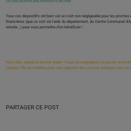
Le coût associé aux dispositifs de répit
Tous ces dispositifs ont bien sûr un coût non négligeable pour les proches e
financières (que ce soit via l’aide du département, du Centre Communal d’
retraite…) pour vous permettre d’en bénéficier !
Vous êtes salarié et proche aidant ? Vous accompagnez un proche en perte d
l’équipe Tilia se mobilise pour vous apporter des conseils pratiques tout au l
les solutions de répit, les solutions de répit, les solutions de répit, les soluti
PARTAGER CE POST