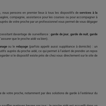
ts, nous pensons en premier lieux à tous les dispositifs de
services à la
-ménagère, compagnie, assistance pour les courses ou pour accompagner à
 auprès de votre proche par un professionnel vous permet de vous dégager
cessitant davantage de surveillance :
garde de jour
,
garde de nuit
,
garde
’assurer que le proche aidé va bien).
nnage
ou le
relayage
(parfois appelé aussi suppléance à domicile) : un
ifs auprès du proche aidé, ce qui permet à l’aidant de prendre un repos
arder si le dispositif existe près de chez vous directement sur le site de
e de votre proche, notamment par des solutions de garde à l’extérieur du
souffler quelques heures par jour : le proche aidé est accueilli dans un