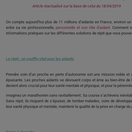
Article réactualisé sur la base de celui du 18/04/2019
On compte aujourd’hui plus de 11 millions d’aidants en France, environ un 
entre sa vie professionnelle,
personnelle et son rôle d’aidant.
Comment réu
informations pratiques sur les différentes solutions de répit que vous pouve
Le répit : un souffle vital pour les aidants
Prendre soin d’un proche en perte d’autonomie est une mission noble et g
épuisante. Les proches aidants se dévouent corps et âme au bien-être de l
devient alors crucial pour leur santé mentale et physique, et pour la pérenni
Imaginez un marathonien sans ravitaillement. Sa course s’achèvera inévita
Sans répit, ils risquent de s’épuiser, de tomber malades, voire de dévelop
leur santé physique et mentale, maintenir la qualité de la prise en charge du