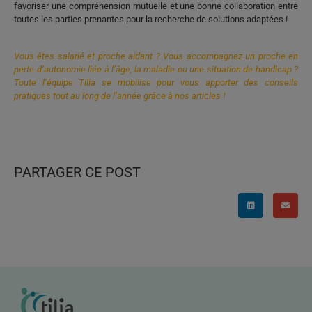
favoriser une compréhension mutuelle et une bonne collaboration entre
toutes les parties prenantes pour la recherche de solutions adaptées !
Vous êtes salarié et proche aidant ? Vous accompagnez un proche en
perte d’autonomie liée à l’âge, la maladie ou une situation de handicap ?
Toute l’équipe Tilia se mobilise pour vous apporter des conseils
pratiques tout au long de l’année grâce à nos articles !
protéger les collaborateurs aidants des risques psychosociaux, protéger les collaborateurs aidants des risques psychosociaux, protéger les collaborateurs aidants des risques psychosociaux, protéger les collaborateurs aidants des risques psychosociaux
PARTAGER CE POST