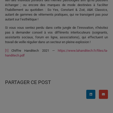
lien des individus porteurs des mêmes pathologies afin qu’ils puissent
échanger ; ou encore des marques de mode destinées à faciliter
l’habillement au quotidien : So Yes, Constant & Zoé, A&K Classics,
autant de gammes de vêtements pratiques, qui ne transigent pas pour
autant sur l’esthétique !
Si vous vous sentez perdu dans cette jungle de l’innovation, n’hésitez
pas à demander conseil à vos différents interlocuteurs (soignants,
assistants sociaux, forum en ligne, associations), qui effectuent un
travail de veille régulier dans un secteur en pleine explosion !
[1]
Chiffre Handitech 2021 —
https://www.lahanditech.fr/files/la-
handitech.pdf
PARTAGER CE POST