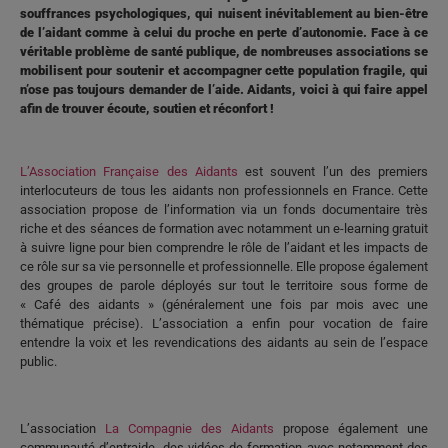
souffrances psychologiques, qui nuisent inévitablement au bien-être
de
l’aidant
comme à celui du
proche en perte d’autonomie
. Face à ce
véritable problème de santé publique, de nombreuses associations se
mobilisent pour soutenir et accompagner cette population fragile, qui
n’ose pas toujours demander de l’aide.
Aidants
, voici à qui faire appel
afin de trouver écoute, soutien et réconfort !
L’Association Française des
Aidants
est souvent l’un des premiers
interlocuteurs de tous les
aidants
non professionnels en France. Cette
association propose de l’information via un fonds documentaire très
riche et des séances de formation avec notamment un e-learning gratuit
à suivre ligne pour bien comprendre le rôle de l’aidant et les impacts de
ce rôle sur sa vie personnelle et
professionnelle
. Elle propose également
des groupes de parole déployés sur tout le territoire sous forme de
«
Café des aidants
» (généralement une fois par mois avec une
thématique précise). L’association a enfin pour vocation de faire
entendre la voix et les revendications des
aidants
au sein de l’espace
public.
L’association
La Compagnie des
Aidants
propose également une
communauté d’entraide, des vidéos de formation avec notamment des