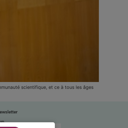
mmunauté scientifique, et ce à tous les âges
ewsletter
om