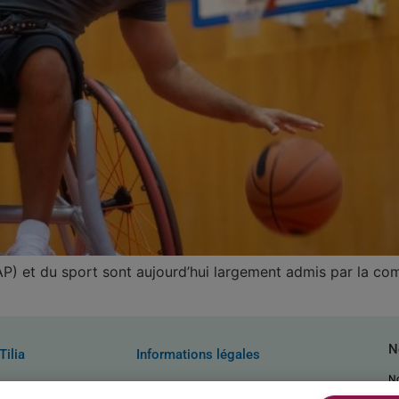
(AP) et du sport sont aujourd’hui largement admis par la co
N
Tilia
Informations légales
N
 nous ?
Mentions légales