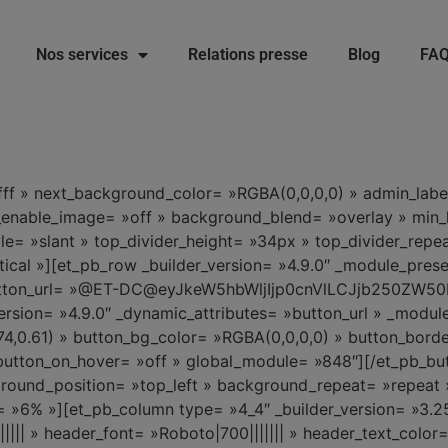
Nos services
Relations presse
Blog
FA
fff » next_background_color= »RGBA(0,0,0,0) » admin_label
_enable_image= »off » background_blend= »overlay » min_
= »slant » top_divider_height= »34px » top_divider_repea
ical »][et_pb_row _builder_version= »4.9.0″ _module_prese
n button_url= »@ET-DC@eyJkeW5hbWljIjp0cnVlLCJjb250ZW
version= »4.9.0″ _dynamic_attributes= »button_url » _modu
,74,0.61) » button_bg_color= »RGBA(0,0,0,0) » button_bor
utton_on_hover= »off » global_module= »848″][/et_pb_bu
kground_position= »top_left » background_repeat= »repeat
= »6% »][et_pb_column type= »4_4″ _builder_version= »3.2
|||||| » header_font= »Roboto|700||||||| » header_text_col