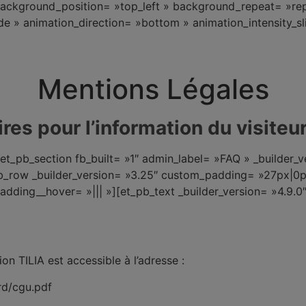
» background_position= »top_left » background_repeat= »r
ide » animation_direction= »bottom » animation_intensity_
Mentions Légales
res pour l’information du visiteur
et_pb_section fb_built= »1″ admin_label= »FAQ » _builder_
_row _builder_version= »3.25″ custom_padding= »27px|0px
dding__hover= »||| »][et_pb_text _builder_version= »4.9.0
tion TILIA est accessible à l’adresse
:
rd/cgu.pdf