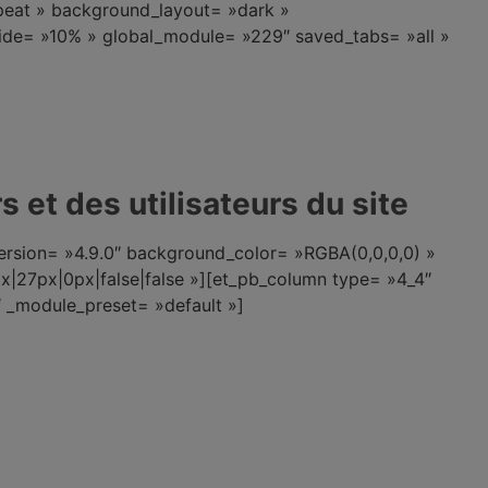
epeat » background_layout= »dark »
slide= »10% » global_module= »229″ saved_tabs= »all »
s et des utilisateurs du site
version= »4.9.0″ background_color= »RGBA(0,0,0,0) »
|27px|0px|false|false »][et_pb_column type= »4_4″
″ _module_preset= »default »]