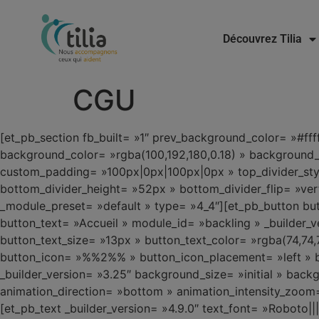
Découvrez Tilia
CGU
[et_pb_section fb_built= »1″ prev_background_color= »#fff
background_color= »rgba(100,192,180,0.18) » background
custom_padding= »100px|0px|100px|0px » top_divider_style
bottom_divider_height= »52px » bottom_divider_flip= »vert
_module_preset= »default » type= »4_4″][et_pb_butto
button_text= »Accueil » module_id= »backling » _builder_
button_text_size= »13px » button_text_color= »rgba(74,74
button_icon= »%%2%% » button_icon_placement= »left » b
_builder_version= »3.25″ background_size= »initial » bac
animation_direction= »bottom » animation_intensity_zoom
[et_pb_text _builder_version= »4.9.0″ text_font= »Roboto||