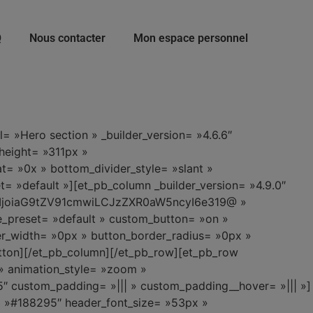
Q
Nous contacter
Mon espace personnel
= »Hero section » _builder_version= »4.6.6″
height= »311px »
t= »0x » bottom_divider_style= »slant »
t= »default »][et_pb_column _builder_version= »4.9.0″
50IjoiaG9tZV91cmwiLCJzZXR0aW5ncyI6e319@ »
le_preset= »default » custom_button= »on »
der_width= »0px » button_border_radius= »0px »
tton][/et_pb_column][/et_pb_row][et_pb_row
 » animation_style= »zoom »
5″ custom_padding= »||| » custom_padding__hover= »||| »]
or= »#188295″ header_font_size= »53px »