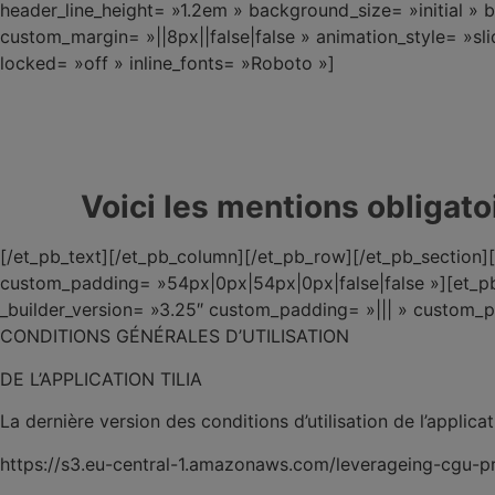
header_line_height= »1.2em » background_size= »initial 
custom_margin= »||8px||false|false » animation_style= »sl
locked= »off » inline_fonts= »Roboto »]
Voici les
mentions obligatoi
[/et_pb_text][/et_pb_column][/et_pb_row][/et_pb_section][
custom_padding= »54px|0px|54px|0px|false|false »][et_pb
_builder_version= »3.25″ custom_padding= »||| » custom_pa
CONDITIONS GÉNÉRALES D’UTILISATION
DE L’APPLICATION TILIA
La dernière version des conditions d’utilisation de l’applica
https://s3.eu-central-1.amazonaws.com/leverageing-cgu-p