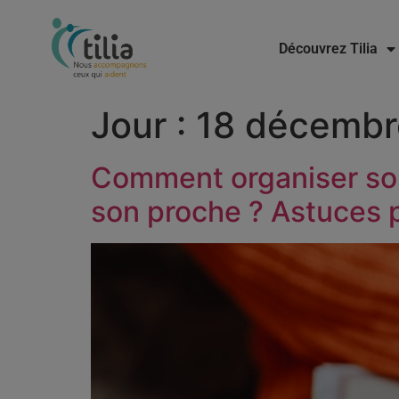
Découvrez Tilia
Jour :
18 décembr
Comment organiser so
son proche ? Astuces p