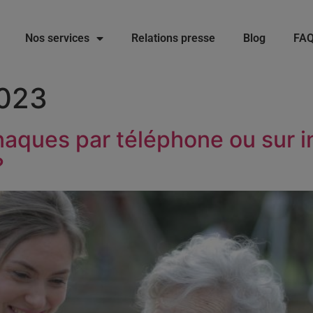
Nos services
Relations presse
Blog
FA
2023
aques par téléphone ou sur in
?